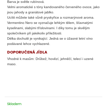
č
Barva je světle rubínová.
u
Velmi aromatické s tóny kandovaného červeného ovoce, jako
j
jsou jahody a granátové jablko.
e
Ucítit můžete také vůně pryskyřice a rozmarýnové aroma.
m
Vermentino Nero se vyznačuje lehkým tělem, šťavnatými
e
kyselinami, slabými tříslovinami. I díky tomu je skvělým
společníkem při jakékoliv příležitosti.
Délka dochutě je vynikající. Jedná se o úžasné letní víno
SAFFREDI
podávané lehce vychlazené.
TOSCANA
ROSSO
DOPORUČENÁ JÍDLA
IGT
Vhodné k masům: Drůbež, hovězí, jehněčí, telecí i uzené
3
499
maso.
Kč
Skladem