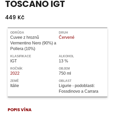
TOSCANO IGT
a
j
449 Kč
í
t
Měrná
?
cena:
ODRŮDA
DRUH
Cuvee z hroznů
Červené
Vermentino Nero (90%) a
Pollera (10%)
KLASIFIKACE
ALKOHOL
HLEDAT
IGT
13 %
ROČNÍK
OBJEM
2022
750 ml
D
ZEMĚ
OBLAST
Itálie
Ligurie - podoblasti:
o
Fossdinovo a Carrara
p
o
r
u
POPIS VÍNA