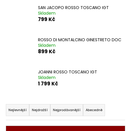
č
u
SAN JACOPO ROSSO TOSCANO IGT
j
Skladem
799 Kč
e
m
e
ROSSO DI MONTALCINO GINESTRETO DOC
Skladem
LA
899 Kč
MERLA
CANAIOLO
TOSCANO
IGT
JOANNI ROSSO TOSCANO IGT
549
Skladem
Kč
1 799 Kč
Ř
a
Nejlevnější
Nejdražší
Nejprodávanější
Abecedně
z
e