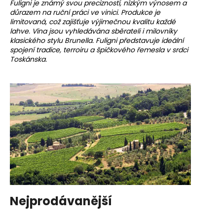
Fuligni je známý svou precizností, nízkým výnosem a
a
důrazem na ruční práci ve vinici. Produkce je
limitovaná, což zajišťuje výjimečnou kvalitu každé
j
lahve. Vína jsou vyhledávána sběrateli i milovníky
í
klasického stylu Brunella. Fuligni představuje ideální
t
spojení tradice, terroiru a špičkového řemesla v srdci
Toskánska.
?
HLEDAT
D
o
p
o
Nejprodávanější
r
u