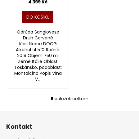
4 399 Kč
DO KOŠÍKU
Odrůda Sangiovese
Druh Červené
Klasifikace DOCG
Alkohol 14,5 % Ročník
2019 Objem 750 ml
Země Itálie Oblast
Toskánsko, podoblast:
Montalcino Popis Vína
V...
5
položek celkem
O
v
Z
l
á
á
Kontakt
d
p
a
a