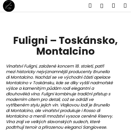
K
Přejít
Hledat
Náku
M
Přihlášen
na
o
obsah
Zpět
Zpět
košík
š
í
C
k
Fuligni – Toskánsko,
o
p
Montalcino
o
t
Vinařství Fuligni, založené koncem 18. století, patří
ř
mezi historicky nejvýznamnější producenty Brunella
e
di Montalcino. Nachází se ve východní části apelace
Montalcino v Toskánsku, kde se díky vyšší nadmořské
b
výšce a kamenitým půdám rodí elegantní a
u
dlouhověká vína. Fuligni kombinuje tradiční přístup s
j
moderním citem pro detail, což se odráží ve
vytříbeném stylu jejich vín. Vlajkovou lodí je Brunello
e
di Montalcino, ale vinařství produkuje i Rosso di
t
Montalcino a menší množství vysoce ceněné Riservy.
e
Vína zrají ve velkých slavonských sudech, které
podtrhují terroir a přirozenou eleganci Sangiovese.
n