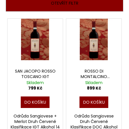
n
OTEVŘÍT FILTR
í
p
V
r
ý
o
p
d
i
u
s
k
p
t
r
ů
o
SAN JACOPO ROSSO
ROSSO DI
TOSCANO IGT
MONTALCINO
d
GINESTRETO DOC
Skladem
Skladem
u
799 Kč
899 Kč
k
t
DO KOŠÍKU
DO KOŠÍKU
ů
Odrůda Sangiovese +
Odrůda Sangiovese
Merlot Druh Červené
Druh Červené
Klasifikace IGT Alkohol 14
Klasifikace DOC Alkohol