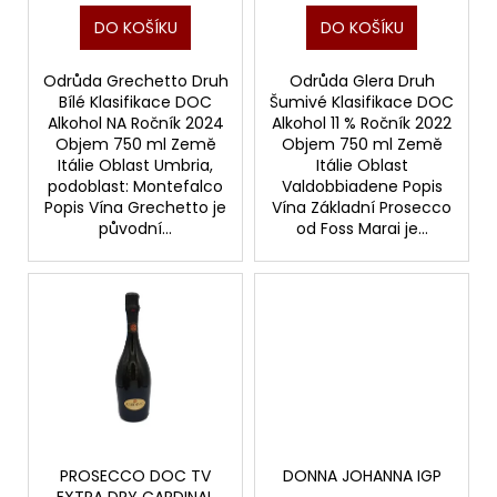
k
t
DO KOŠÍKU
DO KOŠÍKU
ů
Odrůda Grechetto Druh
Odrůda Glera Druh
Bílé Klasifikace DOC
Šumivé Klasifikace DOC
Alkohol NA Ročník 2024
Alkohol 11 % Ročník 2022
Objem 750 ml Země
Objem 750 ml Země
Itálie Oblast Umbria,
Itálie Oblast
podoblast: Montefalco
Valdobbiadene Popis
Popis Vína Grechetto je
Vína Základní Prosecco
původní...
od Foss Marai je...
PROSECCO DOC TV
DONNA JOHANNA IGP