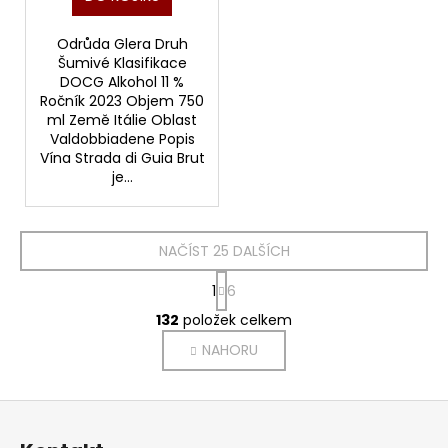
Odrůda Glera Druh
Šumivé Klasifikace
DOCG Alkohol 11 %
Ročník 2023 Objem 750
ml Země Itálie Oblast
Valdobbiadene Popis
Vína Strada di Guia Brut
je...
NAČÍST 25 DALŠÍCH
S
1
6
t
O
r
132
položek celkem
v
á
NAHORU
l
n
k
á
o
d
Z
v
a
á
á
c