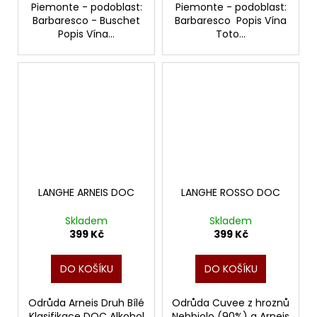
Piemonte - podoblast:
Piemonte - podoblast:
Barbaresco - Buschet
Barbaresco Popis Vína
Popis Vína...
Toto...
LANGHE ARNEIS DOC
LANGHE ROSSO DOC
Skladem
Skladem
399 Kč
399 Kč
DO KOŠÍKU
DO KOŠÍKU
Odrůda Arneis Druh Bílé
Odrůda Cuvee z hroznů
Klasifikace DOC Alkohol
Nebbiolo (90%) a Arneis