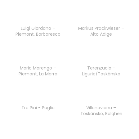
a
j
í
Luigi Giordano –
Markus Prackwieser –
t
Piemont, Barbaresco
Alto Adige
?
Mario Marengo –
Terenzuola –
HLEDAT
Piemont, La Morra
Ligurie/Toskánsko
D
o
Tre Pini - Puglia
Villanoviana –
p
Toskánsko, Bolgheri
o
r
u