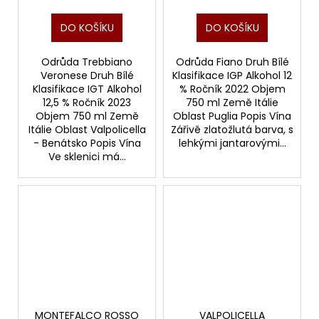
DO KOŠÍKU
DO KOŠÍKU
Odrůda Trebbiano
Odrůda Fiano Druh Bílé
Veronese Druh Bílé
Klasifikace IGP Alkohol 12
Klasifikace IGT Alkohol
% Ročník 2022 Objem
12,5 % Ročník 2023
750 ml Země Itálie
Objem 750 ml Země
Oblast Puglia Popis Vína
Itálie Oblast Valpolicella
Zářivě zlatožlutá barva, s
- Benátsko Popis Vína
lehkými jantarovými...
Ve sklenici má...
MONTEFALCO ROSSO
VALPOLICELLA