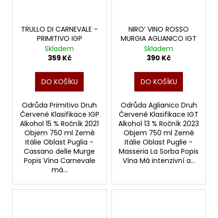
TRULLO DI CARNEVALE -
NIRO’ VINO ROSSO
PRIMITIVO IGP
MURGIA AGLIANICO IGT
Skladem
Skladem
359 Kč
390 Kč
DO KOŠÍKU
DO KOŠÍKU
Odrůda Primitivo Druh
Odrůda Aglianico Druh
Červené Klasifikace IGP
Červené Klasifikace IGT
Alkohol 15 % Ročník 2021
Alkohol 13 % Ročník 2023
Objem 750 ml Země
Objem 750 ml Země
Itálie Oblast Puglia -
Itálie Oblast Puglie -
Cassano delle Murge
Masseria La Sorba Popis
Popis Vína Carnevale
Vína Má intenzivní a...
má...