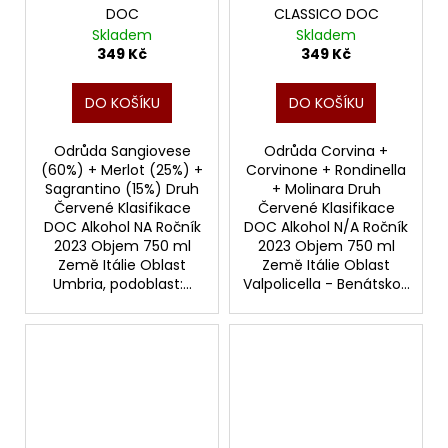
DOC
CLASSICO DOC
Skladem
Skladem
349 Kč
349 Kč
DO KOŠÍKU
DO KOŠÍKU
Odrůda Sangiovese
Odrůda Corvina +
(60%) + Merlot (25%) +
Corvinone + Rondinella
Sagrantino (15%) Druh
+ Molinara Druh
Červené Klasifikace
Červené Klasifikace
DOC Alkohol NA Ročník
DOC Alkohol N/A Ročník
2023 Objem 750 ml
2023 Objem 750 ml
Země Itálie Oblast
Země Itálie Oblast
Umbria, podoblast:...
Valpolicella - Benátsko...