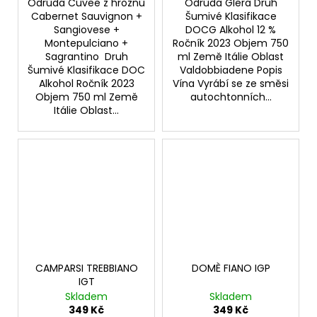
Odrůda Cuvee z hroznů
Odrůda Glera Druh
Cabernet Sauvignon +
Šumivé Klasifikace
Sangiovese +
DOCG Alkohol 12 %
Montepulciano +
Ročník 2023 Objem 750
Sagrantino Druh
ml Země Itálie Oblast
Šumivé Klasifikace DOC
Valdobbiadene Popis
Alkohol Ročník 2023
Vína Vyrábí se ze směsi
Objem 750 ml Země
autochtonních...
Itálie Oblast...
CAMPARSI TREBBIANO
DOMÈ FIANO IGP
IGT
Skladem
Skladem
349 Kč
349 Kč