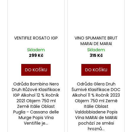
VENTIFILE ROSATO IGP
VINO SPUMANTE BRUT
MARAI DE MARAI
Skladem
Skladem
299 Kč
315 Kč
DO KOŠÍKU
DO KOŠÍKU
Odrůda Bombino Nero
Odrůda Glera Druh
Druh Růžové Klasifikace
Šumivé Klasifikace DOC
IGP Alkohol 12 % Ročník
Alkohol 11 % Ročník 2023
2021 Objem 750 ml
Objem 750 ml Země
Země Itálie Oblast
Itálie Oblast
Puglia - Cassano delle
Valdobbiadene Popis
Murge Popis Vína
Vína MARAI de MARAI
Ventifile je...
pochází ze směsi
hroznů...