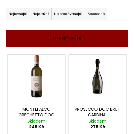
Ř
a
Nejlevnější
Nejdražší
Nejprodávanější
Abecedně
z
e
n
OTEVŘÍT FILTR
í
p
V
r
ý
o
p
d
i
u
s
k
p
t
r
ů
o
MONTEFALCO
PROSECCO DOC BRUT
GRECHETTO DOC
CARDINAL
d
Skladem
Skladem
u
249 Kč
275 Kč