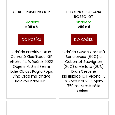
CRAE - PRIMITIVO IGP
PELOFINO TOSCANA
ROSSO IGT
Skladem
Skladem
299 Kč
299 Kč
DO KOŠÍKU
DO KOŠÍKU
Odrůda Primitivo Druh
Odrůda Cuvee z hroznů
Červené Klasifikace IGP
Sangiovese (60%) a
Alkohol 14 % Ročník 2022
Cabernet Sauvignon
Objem 750 ml Země
(20%) a Merlotu (20%)
Itálie Oblast Puglia Popis
Druh Červené
Vína Crae má tmavě
Klasifikace IGT Alkohol 13
fialovou barvu.Při...
% Ročník 2023 Objem
750 ml Země Itálie
Oblast...