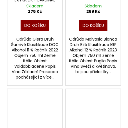
EXTRA DRY CARDINAL
Skladem
Skladem
275 Kč
289 Kč
DO KOŠÍKU
DO KOŠÍKU
Odrůda Glera Druh
Odrůda Malvasia Bianca
Šumivé Klasifikace DOC
Druh Bílé Klasifikace IGP
Alkohol 11 % Ročník 2022
Alkohol 12 % Ročník 2023
Objem 750 ml Země
Objem 750 ml Země
Itálie Oblast
Itálie Oblast Puglia Popis
Valdobbiadene Popis
Vína Svěží a květinová,
Vína Základní Prosecco
to jsou přívlastky...
pocházející z více...