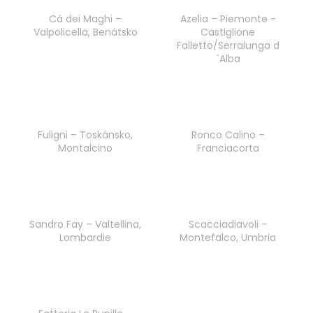
č
u
Cà dei Maghi –
Azelia – Piemonte -
j
Valpolicella, Benátsko
Castiglione
Falletto/Serralunga d
e
´Alba
m
e
POGGIO
VALENTE
Fuligni – Toskánsko,
Ronco Calino –
TOSCANA
Montalcino
Franciacorta
ROSSO
IGT
999
Kč
Sandro Fay – Valtellina,
Scacciadiavoli –
Lombardie
Montefalco, Umbria