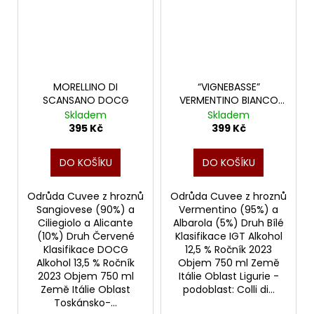
MORELLINO DI
“VIGNEBASSE”
SCANSANO DOCG
VERMENTINO BIANCO
IGT TOSCANO
Skladem
Skladem
395 Kč
399 Kč
DO KOŠÍKU
DO KOŠÍKU
Odrůda Cuvee z hroznů
Odrůda Cuvee z hroznů
Sangiovese (90%) a
Vermentino (95%) a
Ciliegiolo a Alicante
Albarola (5%) Druh Bílé
(10%) Druh Červené
Klasifikace IGT Alkohol
Klasifikace DOCG
12,5 % Ročník 2023
Alkohol 13,5 % Ročník
Objem 750 ml Země
2023 Objem 750 ml
Itálie Oblast Ligurie -
Země Itálie Oblast
podoblast: Colli di...
Toskánsko-...