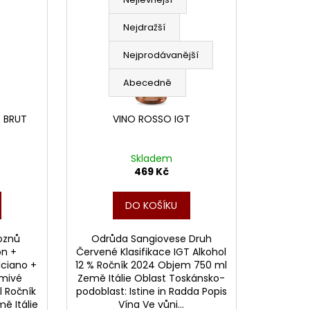
a
MMIA STEFANO DOCG
z
Nejdražší
e
n
Nejprodávanější
í
Abecedně
p
r
 BRUT
VINO ROSSO IGT
o
d
Skladem
u
469 Kč
k
t
DO KOŠÍKU
ů
oznů
Odrůda Sangiovese Druh
on +
Červené Klasifikace IGT Alkohol
ciano +
12 % Ročník 2024 Objem 750 ml
umivé
Země Itálie Oblast Toskánsko-
l Ročník
podoblast: Istine in Radda Popis
ě Itálie
Vína Ve vůni...