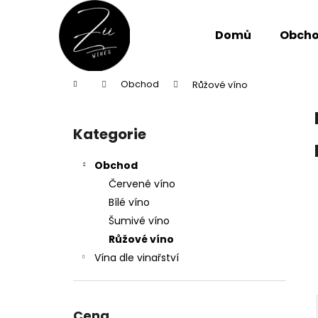
K
Přejít
na
o
obsah
Domů
Obch
Zpět
Zpět
š
do
do
í
k
obchodu
obchodu
Domů
Obchod
Růžové víno
P
o
Kategorie
Přeskočit
s
kategorie
t
Obchod
r
Červené víno
a
Bílé víno
n
Šumivé víno
n
Růžové víno
í
Vína dle vinařství
p
a
n
Cena