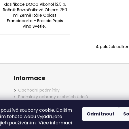
Klasifikace DOCG Alkohol 12,5 %
Ročník Bezročníkové Objem 750
ml Země Itálie Oblast
Franciacorta - Brescia Popis
Vína Světle...
4
položek celke
O
v
l
á
d
Informace
a
c
Obchodní podmínky
í
Podmínky ochrany osobních údajů
p
r
používá soubory cookie. Dalším
v
Odmítnout
S
m tohoto webu vyjadřujete
k
ejich používáním.. Více informací
y