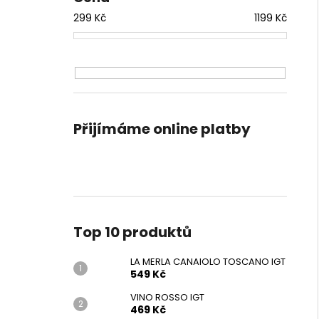
LA MERLA CANAIOLO TOSCANO IGT
e
299
Kč
1199
Kč
549 Kč
l
Přijímáme online platby
Top 10 produktů
LA MERLA CANAIOLO TOSCANO IGT
549 Kč
VINO ROSSO IGT
469 Kč