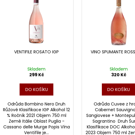
VINO ROSSO IGT
BAROLO VENDE
p
469 Kč
1 575 Kč
i
s
p
r
o
d
VENTIFILE ROSATO IGP
VINO SPUMANTE ROSS
u
k
Skladem
Skladem
t
299 Kč
320 Kč
ů
DO KOŠÍKU
DO KOŠÍKU
Odrůda Bombino Nero Druh
Odrůda Cuvee z hr
Růžové Klasifikace IGP Alkohol 12
Cabernet Sauvign
% Ročník 2021 Objem 750 ml
Sangiovese + Montepul
Země Itálie Oblast Puglia -
Sagrantino Druh Š
Cassano delle Murge Popis Vína
Klasifikace DOC Alkoho
Ventifile je...
2023 Objem 750 ml Zem