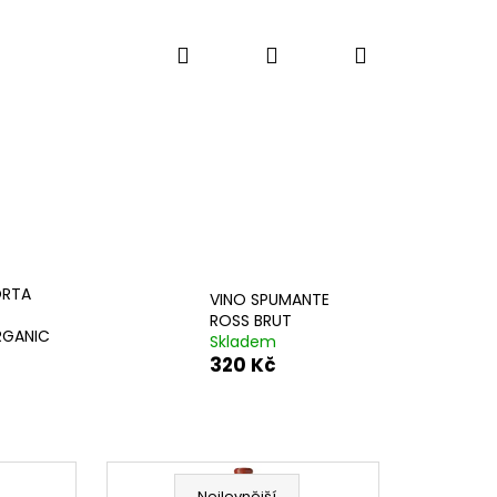
Hledat
Přihlášení
Nákupní
košík
ORTA
VINO SPUMANTE
ROSS BRUT
RGANIC
Skladem
320 Kč
Následující
Ř
Nejlevnější