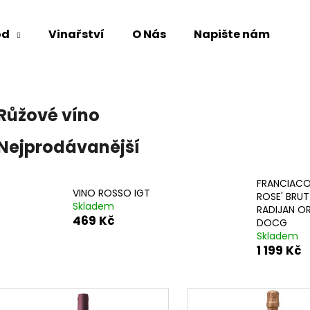
od
Vinařství
O Nás
Napište nám
Co potřebujete najít?
Růžové víno
HLEDAT
Nejprodávanější
FRANCIAC
Doporučujeme
VINO ROSSO IGT
ROSE' BRUT
Skladem
RADIJAN O
469 Kč
DOCG
Skladem
1 199 Kč
V
ý