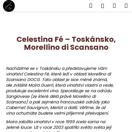
K
Přejít
Hledat
Náku
M
Přihlášen
na
o
obsah
Zpět
Zpět
košík
š
í
C
k
Celestina Fé – Toskánsko,
o
Morellino di Scansano
p
o
t
Nacházíme se v Toskánsku a představujeme Vám
ř
vinařství Celestina Fé, které leží v oblasti Morellino di
e
Scansano DOCG. Tato oblast je sice méně známá,
b
ale zvláště Moira Guerri, která vinařství vlastní a vede,
produkuje excelentní vína. Specializuje se na odrůdu
u
Sangiovese (ze které dělá právě Morellino di
j
Scansano) a pak zejména francouzské odrůdy jako
e
Cabernet Sauvignon, Merlot a další. Věříme, že až
vína ochutnáte budete velmi příjemně překvapeni.
t
Moira založila vinařství v roce 1999 zcela sama na
e
zelené louce. Už v roce 2003 spatřilo světlo světa její
n