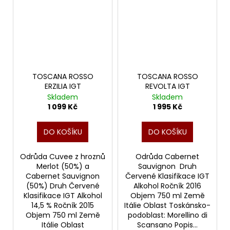
TOSCANA ROSSO
TOSCANA ROSSO
ERZILIA IGT
REVOLTA IGT
Skladem
Skladem
1 099 Kč
1 995 Kč
DO KOŠÍKU
DO KOŠÍKU
Odrůda Cuvee z hroznů
Odrůda Cabernet
Merlot (50%) a
Sauvignon Druh
Cabernet Sauvignon
Červené Klasifikace IGT
(50%) Druh Červené
Alkohol Ročník 2016
Klasifikace IGT Alkohol
Objem 750 ml Země
14,5 % Ročník 2015
Itálie Oblast Toskánsko-
Objem 750 ml Země
podoblast: Morellino di
Itálie Oblast
Scansano Popis...