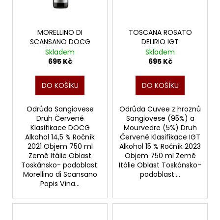
MORELLINO DI
TOSCANA ROSATO
SCANSANO DOCG
DELIRIO IGT
Skladem
Skladem
695 Kč
695 Kč
DO KOŠÍKU
DO KOŠÍKU
Odrůda Sangiovese
Odrůda Cuvee z hroznů
Druh Červené
Sangiovese (95%) a
Klasifikace DOCG
Mourvedre (5%) Druh
Alkohol 14,5 % Ročník
Červené Klasifikace IGT
2021 Objem 750 ml
Alkohol 15 % Ročník 2023
Země Itálie Oblast
Objem 750 ml Země
Toskánsko- podoblast:
Itálie Oblast Toskánsko-
Morellino di Scansano
podoblast:...
Popis Vína...