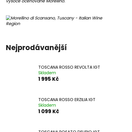
vysoce oceňované Morellino.
a
j
í
t
?
Nejprodávanější
TOSCANA ROSSO REVOLTA IGT
HLEDAT
Skladem
1 995 Kč
D
o
TOSCANA ROSSO ERZILIA IGT
Skladem
p
1 099 Kč
o
r
u