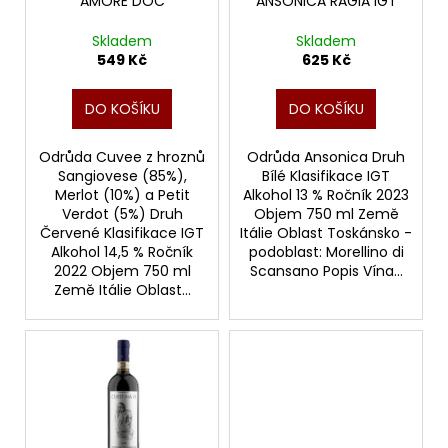
o
AMORE DOC
ANSONICA RAGIA IGT
d
Skladem
Skladem
u
549 Kč
625 Kč
k
t
DO KOŠÍKU
DO KOŠÍKU
ů
Odrůda Cuvee z hroznů
Odrůda Ansonica Druh
Sangiovese (85%),
Bílé Klasifikace IGT
Merlot (10%) a Petit
Alkohol 13 % Ročník 2023
Verdot (5%) Druh
Objem 750 ml Země
Červené Klasifikace IGT
Itálie Oblast Toskánsko -
Alkohol 14,5 % Ročník
podoblast: Morellino di
2022 Objem 750 ml
Scansano Popis Vína...
Země Itálie Oblast...