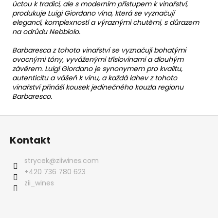
úctou k tradici, ale s moderním přístupem k vinařství,
produkuje Luigi Giordano vína, která se vyznačují
elegancí, komplexností a výraznými chutěmi, s důrazem
na odrůdu Nebbiolo.
Barbaresca z tohoto vinařství se vyznačují bohatými
ovocnými tóny, vyváženými tříslovinami a dlouhým
závěrem. Luigi Giordano je synonymem pro kvalitu,
autenticitu a vášeň k vínu, a každá lahev z tohoto
vinařství přináší kousek jedinečného kouzla regionu
Barbaresco.
Z
á
Kontakt
p
a
strycek
@
ziiwines.com
t
+420 736 780 623
í
zii_wines