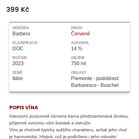
a
399 Kč
j
Měrná
í
cena:
ODRŮDA
DRUH
t
Barbera
Červené
?
KLASIFIKACE
ALKOHOL
DOC
14 %
ROČNÍK
OBJEM
2023
750 ml
HLEDAT
ZEMĚ
OBLAST
Itálie
Piemonte - podoblast:
Barbaresco - Buschet
D
o
POPIS VÍNA
p
Intenzivní purpurově červená barva předznamenává širokou,
o
příjemně ovocnou vůni švestek a ostružin.
r
Víno je chuťově typicky suššího charakteru, avšak jeho chuť
u
je harmonická, hřejivá, což je podtrženo i jeho robustní