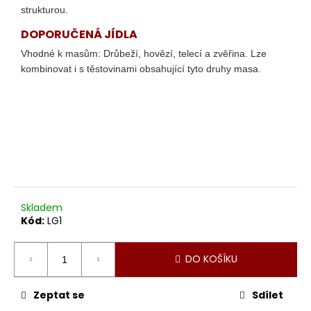
č
strukturou.
u
j
DOPORUČENÁ JÍDLA
e
Vhodné k masům: Drůbeží, hovězí, telecí a zvěřina. Lze
m
kombinovat i s těstovinami obsahující tyto druhy masa.
e
NEBBIOLO
D'ALBA
VIGNA
VALMAGGIORE
DOC
799
Kč
Skladem
Kód:
LG1
DO KOŠÍKU
Zeptat se
Sdílet