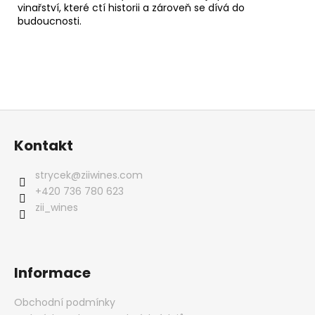
vinařství, které ctí historii a zároveň se dívá do
budoucnosti.
Z
á
Kontakt
p
a
strycek
@
ziiwines.com
t
+420 736 780 623
í
zii_wines
Informace
Obchodní podmínky