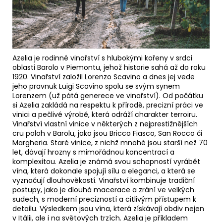
Azelia je rodinné vinařství s hlubokými kořeny v srdci
oblasti Barolo v Piemontu, jehož historie sahá až do roku
1920. Vinařství založil Lorenzo Scavino a dnes jej vede
jeho pravnuk Luigi Scavino spolu se svým synem
Lorenzem (už pátá generece ve vinařství). Od počátku
si Azelia zakládá na respektu k přírodě, precizní práci ve
vinici a pečlivé výrobě, která odráží charakter terroiru.
Vinařství vlastní vinice v některých z nejprestižnějších
cru poloh v Barolu, jako jsou Bricco Fiasco, San Rocco či
Margheria. Staré vinice, z nichž mnohé jsou starší než 70
let, dávají hrozny s mimořádnou koncentrací a
komplexitou. Azelia je známá svou schopností vyrábět
vína, která dokonale spojují sílu a eleganci, a která se
vyznačují dlouhověkostí. Vinařství kombinuje tradiční
postupy, jako je dlouhá macerace a zrání ve velkých
sudech, s moderní precizností a citlivým přístupem k
detailu. Výsledkem jsou vína, která získávají obdiv nejen
v Itálii, ale i na světových trzích. Azelia je příkladem