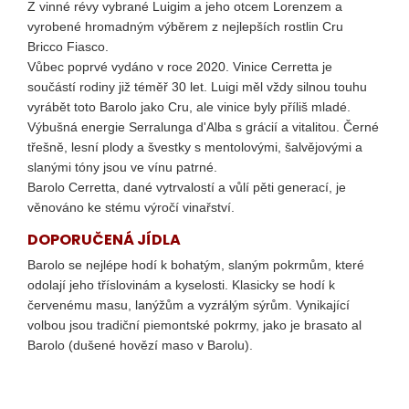
č
Z vinné révy vybrané Luigim a jeho otcem Lorenzem a
u
vyrobené hromadným výběrem z nejlepších rostlin Cru
j
Bricco Fiasco.
e
Vůbec poprvé vydáno v roce 2020. Vinice Cerretta je
m
součástí rodiny již téměř 30 let. Luigi měl vždy silnou touhu
e
vyrábět toto Barolo jako Cru, ale vinice byly příliš mladé.
Výbušná energie Serralunga d'Alba s grácií a vitalitou. Černé
třešně, lesní plody a švestky s mentolovými, šalvějovými a
LA
slanými tóny jsou ve vínu patrné.
MERLA
CANAIOLO
Barolo Cerretta, dané vytrvalostí a vůlí pěti generací, je
TOSCANO
věnováno ke stému výročí vinařství.
IGT
DOPORUČENÁ JÍDLA
549
Kč
Barolo se nejlépe hodí k bohatým, slaným pokrmům, které
odolají jeho tříslovinám a kyselosti. Klasicky se hodí k
červenému masu, lanýžům a vyzrálým sýrům. Vynikající
volbou jsou tradiční piemontské pokrmy, jako je brasato al
Barolo (dušené hovězí maso v Barolu).