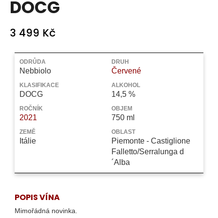
DOCG
a
j
3 499 Kč
í
t
Měrná
?
cena:
ODRŮDA
DRUH
Nebbiolo
Červené
KLASIFIKACE
ALKOHOL
DOCG
14,5 %
ROČNÍK
OBJEM
HLEDAT
2021
750 ml
ZEMĚ
OBLAST
Itálie
Piemonte - Castiglione
Falletto/Serralunga d
D
´Alba
o
p
o
r
POPIS VÍNA
u
Mimořádná novinka.