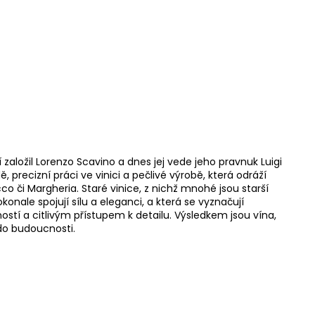
í založil Lorenzo Scavino a dnes jej vede jeho pravnuk Luigi
precizní práci ve vinici a pečlivé výrobě, která odráží
occo či Margheria. Staré vinice, z nichž mnohé jsou starší
nale spojují sílu a eleganci, a která se vyznačují
ostí a citlivým přístupem k detailu. Výsledkem jsou vína,
á do budoucnosti.