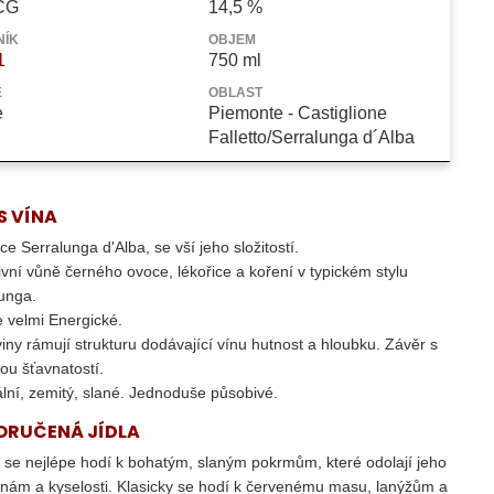
MMIA STEFANO DOCG
CG
14,5 %
NÍK
OBJEM
1
750 ml
Ě
OBLAST
e
Piemonte - Castiglione
Falletto/Serralunga d´Alba
S VÍNA
ce Serralunga d'Alba, se vší jeho složitostí.
ivní vůně černého ovoce, lékořice a koření v typickém stylu
unga.
e velmi Energické.
viny rámují strukturu dodávající vínu hutnost a hloubku. Závěr s
lou šťavnatostí.
lní, zemitý, slané. Jednoduše působivé.
ORUČENÁ JÍDLA
 se nejlépe hodí k bohatým, slaným pokrmům, které odolají jeho
vinám a kyselosti. Klasicky se hodí k červenému masu, lanýžům a