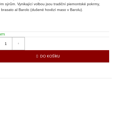
ým sýrům. Vynikající volbou jsou tradiční piemontské pokrmy,
e brasato al Barolo (dušené hovězí maso v Barolu).
dem
DO KOŠÍKU