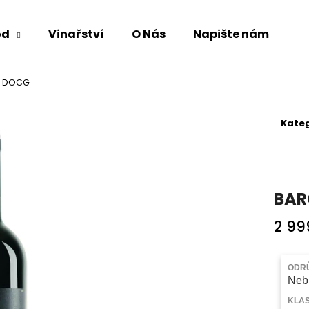
od
Vinařství
O Nás
Napište nám
Co potřebujete najít?
A DOCG
Kateg
HLEDAT
Doporučujeme
BAR
2 99
Měrná
cena:
ODR
Neb
KLAS