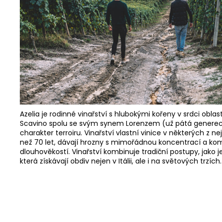
Azelia je rodinné vinařství s hlubokými kořeny v srdci oblas
Scavino spolu se svým synem Lorenzem (už pátá generece ve 
charakter terroiru. Vinařství vlastní vinice v některých z n
než 70 let, dávají hrozny s mimořádnou koncentrací a kompl
dlouhověkostí. Vinařství kombinuje tradiční postupy, jako 
která získávají obdiv nejen v Itálii, ale i na světových trzíc