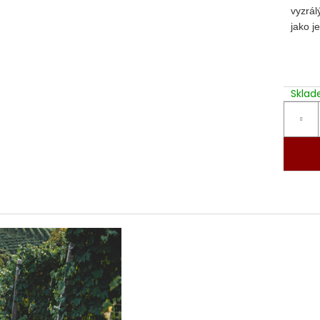
vyzrál
jako j
Skla