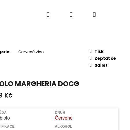
Hledat
Přihlášení
Nákupní
košík
Tisk
orie
:
Červené víno
Zeptat se
Sdílet
OLO MARGHERIA DOCG
9 Kč
Následující
ŮDA
DRUH
biolo
Červené
IFIKACE
ALKOHOL