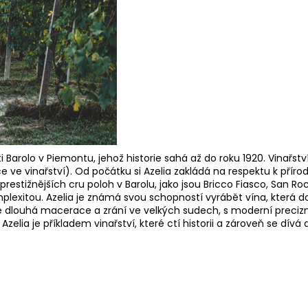
ti Barolo v Piemontu, jehož historie sahá až do roku 1920. Vinařstv
vinařství). Od počátku si Azelia zakládá na respektu k přírodě, 
ejprestižnějších cru poloh v Barolu, jako jsou Bricco Fiasco, San R
exitou. Azelia je známá svou schopností vyrábět vína, která doko
je dlouhá macerace a zrání ve velkých sudech, s moderní precizn
h. Azelia je příkladem vinařství, které ctí historii a zároveň se dív