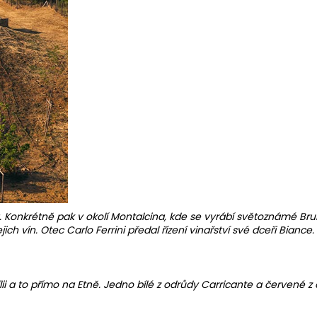
a. Konkrétně pak v okolí Montalcina, kde se vyrábí světoznámé Br
ich vín. Otec Carlo Ferrini předal řízení vinařství své dceři Biance
lii a to přímo na Etně. Jedno bílé z odrůdy Carricante a červené z