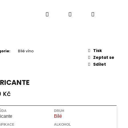
Hledat
Přihlášení
Nákupní
košík
Tisk
orie
:
Bílé víno
Zeptat se
Sdílet
RICANTE
9 Kč
Následující
ŮDA
DRUH
icante
Bílé
IFIKACE
ALKOHOL