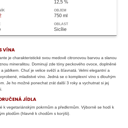
MMIA STEFANO DOCG
12,5 %
NÍK
OBJEM
2
750 ml
Ě
OBLAST
e
Sicílie
S VÍNA
ante je charakteristické svou medově citronovou barvou a slanou
znou mineralitou. Dominují zde tóny peckového ovoce, doplněné
y a jablkem. Chuť je velice svěží a šťavnatá. Velmi elegantní a
vyrobené, mladistvé víno. Jedná se o komplexní víno s dlouhým
m. Je ho možné ponechat zrát další 3 roky a vychutnat si jej
i.
ORUČENÁ JÍDLA
é k vegetariánským pokrmům a předkrmům. Výborně se hodí k
ým plodům (hlavně k chodům s korýši).