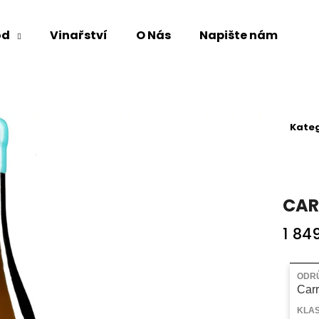
od
Vinařství
O Nás
Napište nám
Co potřebujete najít?
Kateg
HLEDAT
Doporučujeme
CAR
1 84
Měrná
cena:
ODR
Carr
KLAS