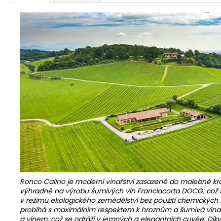
Ronco Calino je moderní vinařství zasazené do malebné kra
výhradně na výrobu šumivých vín Franciacorta DOCG, což svě
v režimu ekologického zemědělství bez použití chemických herb
probíhá s maximálním respektem k hroznům a šumivá vína zra
a vínem, což se odráží v jemných a elegantních cuvée. Díky 