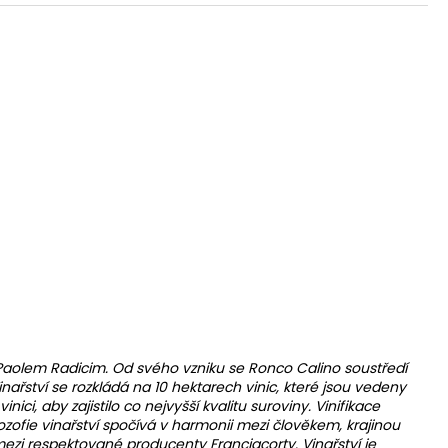
 Paolem Radicim. Od svého vzniku se Ronco Calino soustředí
ařství se rozkládá na 10 hektarech vinic, které jsou vedeny
ci, aby zajistilo co nejvyšší kvalitu suroviny. Vinifikace
zofie vinařství spočívá v harmonii mezi člověkem, krajinou
mezi respektované producenty Franciacorty. Vinařství je