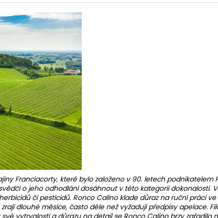
jiny Franciacorty, které bylo založeno v 90. letech podnikatelem
dčí o jeho odhodlání dosáhnout v této kategorii dokonalosti. Vin
icidů či pesticidů. Ronco Calino klade důraz na ruční práci ve vini
jí dlouhé měsíce, často déle než vyžadují předpisy apelace. Filo
své vytrvalosti a důrazu na detail se Ronco Calino brzy zařadilo 