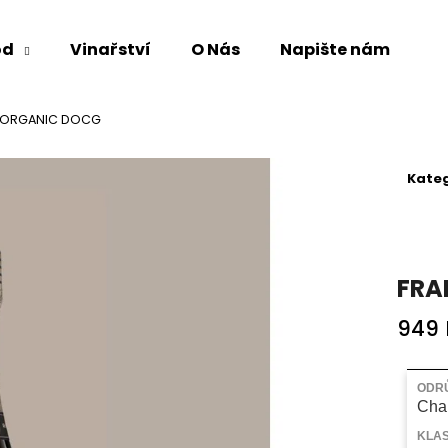
od
Vinařství
O Nás
Napište nám
Co potřebujete najít?
 ORGANIC DOCG
Kateg
HLEDAT
Doporučujeme
FRA
949 
Měrná
cena:
ODR
Cha
KLAS