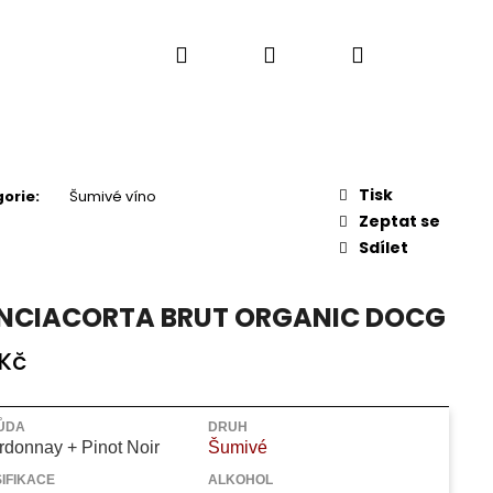
Hledat
Přihlášení
Nákupní
košík
Tisk
orie
:
Šumivé víno
Zeptat se
Sdílet
NCIACORTA BRUT ORGANIC DOCG
Kč
Následující
ŮDA
DRUH
rdonnay + Pinot Noir
Šumivé
IFIKACE
ALKOHOL