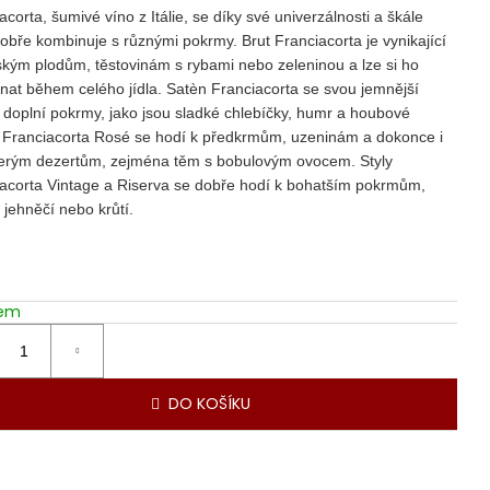
acorta, šumivé víno z Itálie, se díky své univerzálnosti a škále
dobře kombinuje s různými pokrmy. Brut Franciacorta je vynikající
kým plodům, těstovinám s rybami nebo zeleninou a lze si ho
nat během celého jídla. Satèn Franciacorta se svou jemnější
doplní pokrmy, jako jsou sladké chlebíčky, humr a houbové
. Franciacorta Rosé se hodí k předkrmům, uzeninám a dokonce i
terým dezertům, zejména těm s bobulovým ovocem. Styly
acorta Vintage a Riserva se dobře hodí k bohatším pokrmům,
e jehněčí nebo krůtí.
dem
DO KOŠÍKU