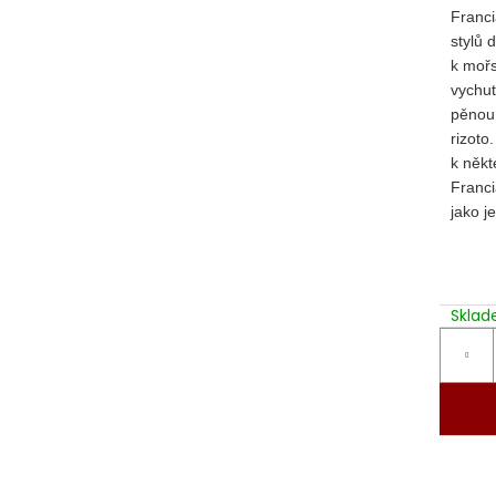
Franci
stylů 
k mořs
vychut
pěnou 
rizoto
k něk
Franci
jako j
Skla