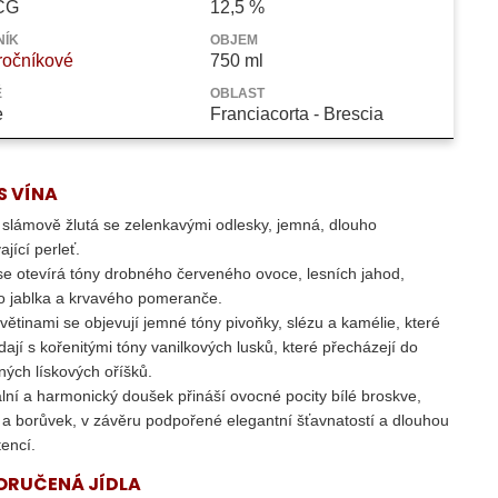
MMIA STEFANO DOCG
CG
12,5 %
NÍK
OBJEM
ročníkové
750 ml
Ě
OBLAST
e
Franciacorta - Brescia
S VÍNA
 slámově žlutá se zelenkavými odlesky, jemná, dlouho
ající perleť.
e otevírá tóny drobného červeného ovoce, lesních jahod,
o jablka a krvavého pomeranče.
větinami se objevují jemné tóny pivoňky, slézu a kamélie, které
ídají s kořenitými tóny vanilkových lusků, které přecházejí do
ých lískových oříšků.
ální a harmonický doušek přináší ovocné pocity bílé broskve,
 a borůvek, v závěru podpořené elegantní šťavnatostí a dlouhou
tencí.
ORUČENÁ JÍDLA