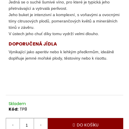
č
Jedná se o suché šumivé víno, pro které je typická jeho
u
přetrvávající a vytrvalá perlivost.
j
Jeho buket je intenzivní a komplexní, s voňavými a ovocnými
e
tóny citrusových plodů, pomerančových květů a minerálních
m
tónů v závěru.
e
V ústech jeho chuť díky tomu vydrží velmi dlouho.
DOPORUČENÁ JÍDLA
POGGIO
Vynikající jako aperitiv nebo k lehkým předkrmům, ideálně
VALENTE
doplňuje jemné mořské plody, těstoviny nebo k risottu.
TOSCANA
ROSSO
IGT
999
Kč
Skladem
Kód:
TP8
DO KOŠÍKU