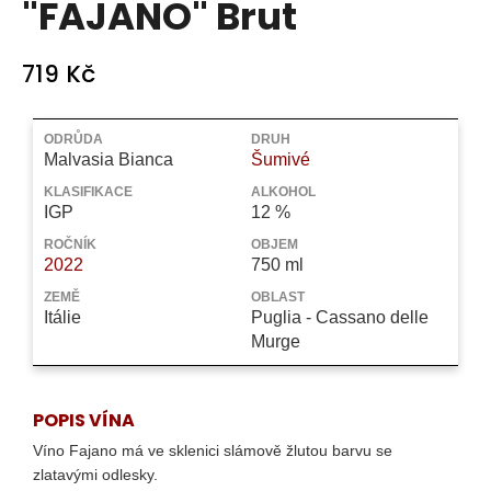
"FAJANO" Brut
a
j
719 Kč
í
t
Měrná
?
cena:
ODRŮDA
DRUH
Malvasia Bianca
Šumivé
KLASIFIKACE
ALKOHOL
IGP
12 %
ROČNÍK
OBJEM
HLEDAT
2022
750 ml
ZEMĚ
OBLAST
Itálie
Puglia - Cassano delle
Murge
D
o
p
o
POPIS VÍNA
r
Víno Fajano má ve sklenici slámově žlutou barvu se
u
zlatavými odlesky.