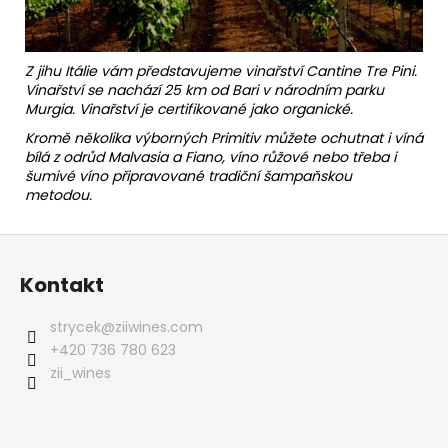
Z jihu Itálie vám představujeme vinařství Cantine Tre Pini.
Vinařství se nachází 25 km od Bari v národním parku
Murgia. Vinařství je certifikované jako organické.
Kromě několika výborných Primitiv můžete ochutnat i víná
bílá z odrůd Malvasia a Fiano, víno růžové nebo třeba i
šumivé víno připravované tradiční šampaňskou
metodou.
Z
á
Kontakt
p
a
strycek
@
ziiwines.com
t
+420 736 780 623
í
zii_wines