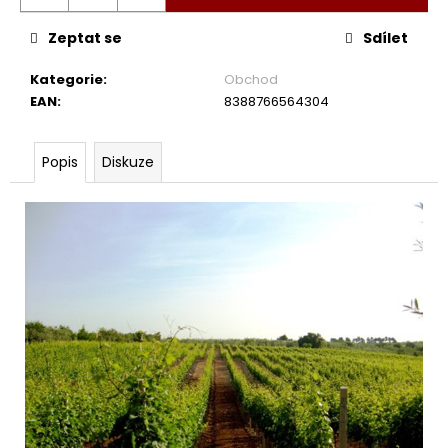
Zeptat se
Sdílet
Kategorie
:
Obchod
EAN
:
8388766564304
Popis
Diskuze