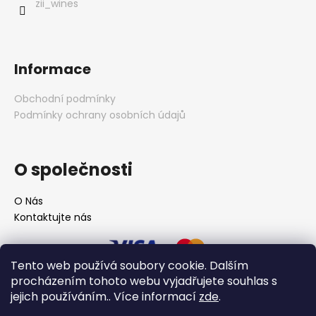
í
zii_wines
Informace
Obchodní podmínky
Podmínky ochrany osobních údajů
O společnosti
O Nás
Kontaktujte nás
Tento web používá soubory cookie. Dalším
procházením tohoto webu vyjadřujete souhlas s
jejich používáním.. Více informací
zde
.