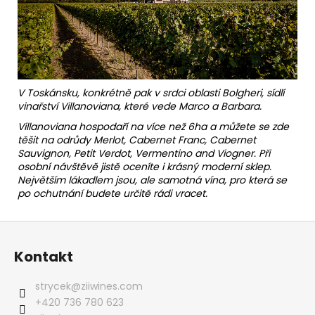
V Toskánsku, konkrétně pak v srdci oblasti Bolgheri, sídlí
vinařství Villanoviana, které vede Marco a Barbara.
Villanoviana hospodaří na více než 6ha a můžete se zde
těšit na odrůdy Merlot, Cabernet Franc, Cabernet
Sauvignon, Petit Verdot, Vermentino and Viogner. Při
osobní návštěvě jistě oceníte i krásný moderní sklep.
Největším lákadlem jsou, ale samotná vína, pro která se
po ochutnání budete určitě rádi vracet.
Z
á
Kontakt
p
a
strycek
@
ziiwines.com
t
+420 736 780 623