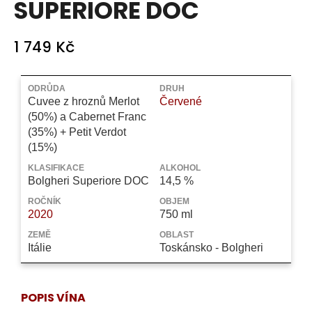
SUPERIORE DOC
a
j
1 749 Kč
í
t
Měrná
?
cena:
ODRŮDA
DRUH
Cuvee z hroznů Merlot
Červené
(50%) a Cabernet Franc
(35%) + Petit Verdot
(15%)
HLEDAT
KLASIFIKACE
ALKOHOL
Bolgheri Superiore DOC
14,5 %
ROČNÍK
OBJEM
2020
750 ml
D
o
ZEMĚ
OBLAST
Itálie
Toskánsko - Bolgheri
p
o
r
u
POPIS VÍNA