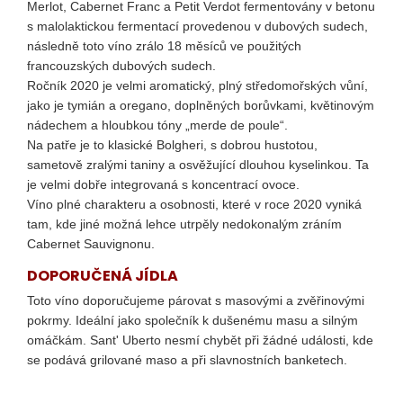
č
Merlot, Cabernet Franc a Petit Verdot fermentovány v betonu
u
s malolaktickou fermentací provedenou v dubových sudech,
j
následně toto víno zrálo 18 měsíců ve použitých
e
francouzských dubových sudech.
m
Ročník 2020 je velmi aromatický, plný středomořských vůní,
e
jako je tymián a oregano, doplněných borůvkami, květinovým
nádechem a hloubkou tóny „merde de poule“.
Na patře je to klasické Bolgheri, s dobrou hustotou,
POGGIO
sametově zralými taniny a osvěžující dlouhou kyselinkou. Ta
VALENTE
TOSCANA
je velmi dobře integrovaná s koncentrací ovoce.
ROSSO
Víno plné charakteru a osobnosti, které v roce 2020 vyniká
IGT
tam, kde jiné možná lehce utrpěly nedokonalým zráním
999
Cabernet Sauvignonu.
Kč
DOPORUČENÁ JÍDLA
Toto víno doporučujeme párovat s masovými a zvěřinovými
pokrmy. Ideální jako společník k dušenému masu a silným
omáčkám. Sant' Uberto nesmí chybět při žádné události, kde
se podává grilované maso a při slavnostních banketech.