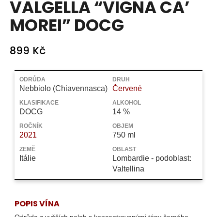
VALGELLA “VIGNA CA’
a
MOREI” DOCG
j
í
t
899 Kč
?
Měrná
cena:
ODRŮDA
DRUH
Nebbiolo (Chiavennasca)
Červené
KLASIFIKACE
ALKOHOL
DOCG
14 %
HLEDAT
ROČNÍK
OBJEM
2021
750 ml
ZEMĚ
OBLAST
D
Itálie
Lombardie - podoblast:
o
Valtellina
p
o
r
POPIS VÍNA
u
Odrůda z vyšších poloh s koncentrovanými tóny černého