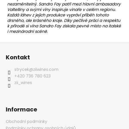
nezaměnitelný. Sandro Fay patří mezi hlavní ambasadory
Valtelliny a svými víny inspiruje vinaře v celém regionu.
Každá láhev z jejich produkce vypráví příběh tohoto
drsného, ale krásného kraje. Díky pečlivé práci a respektu
k přírodě si vína Sandro Fay získala pevné místo na italské
i mezinárodní scéně.
Z
á
Kontakt
p
a
strycek
@
ziiwines.com
t
+420 736 780 623
í
zii_wines
Informace
Obchodní podmínky
Podmínky ochrany osobních údajů