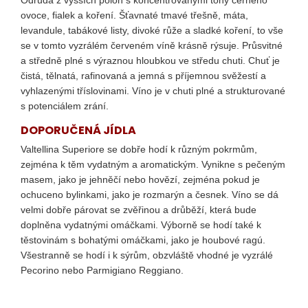
č
u
ovoce, fialek a koření. Šťavnaté tmavé třešně, máta,
j
levandule, tabákové listy, divoké růže a sladké koření, to vše
e
se v tomto vyzrálém červeném víně krásně rýsuje. Průsvitné
m
a středně plné s výraznou hloubkou ve středu chuti. Chuť je
e
čistá, tělnatá, rafinovaná a jemná s příjemnou svěžestí a
vyhlazenými tříslovinami. Víno je v chuti plné a strukturované
s potenciálem zrání.
BAROLO
VENDEMMIA
DOPORUČENÁ JÍDLA
STEFANO
Valtellina Superiore se dobře hodí k různým pokrmům,
DOCG
zejména k těm vydatným a aromatickým. Vynikne s pečeným
1
masem, jako je jehněčí nebo hovězí, zejména pokud je
575
Kč
ochuceno bylinkami, jako je rozmarýn a česnek. Víno se dá
velmi dobře párovat se zvěřinou a drůběží, která bude
doplněna vydatnými omáčkami. Výborně se hodí také k
těstovinám s bohatými omáčkami, jako je houbové ragú.
Všestranně se hodí i k sýrům, obzvláště vhodné je vyzrálé
Pecorino nebo Parmigiano Reggiano.