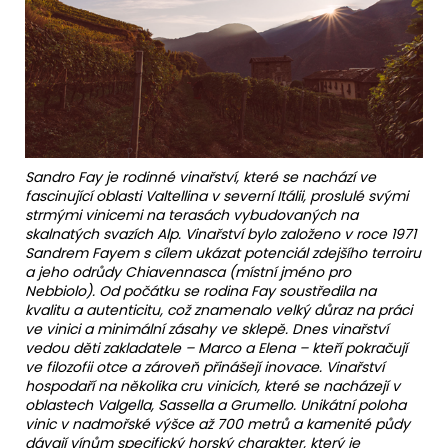
Sandro Fay je rodinné vinařství, které se nachází ve
fascinující oblasti Valtellina v severní Itálii, proslulé svými
strmými vinicemi na terasách vybudovaných na
skalnatých svazích Alp. Vinařství bylo založeno v roce 1971
Sandrem Fayem s cílem ukázat potenciál zdejšího terroiru
a jeho odrůdy Chiavennasca (místní jméno pro
Nebbiolo). Od počátku se rodina Fay soustředila na
kvalitu a autenticitu, což znamenalo velký důraz na práci
ve vinici a minimální zásahy ve sklepě. Dnes vinařství
vedou děti zakladatele – Marco a Elena – kteří pokračují
ve filozofii otce a zároveň přinášejí inovace. Vinařství
hospodaří na několika cru vinicích, které se nacházejí v
oblastech Valgella, Sassella a Grumello. Unikátní poloha
vinic v nadmořské výšce až 700 metrů a kamenité půdy
dávají vínům specifický horský charakter, který je