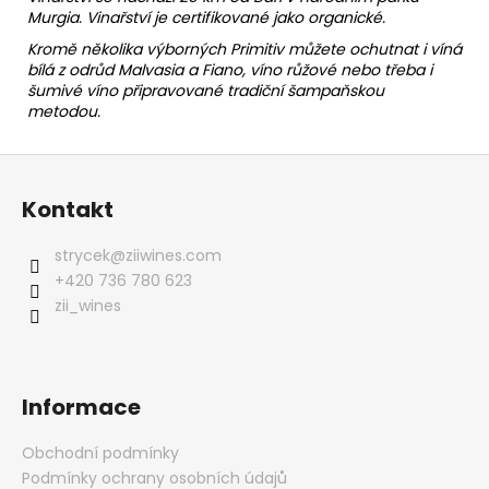
Murgia. Vinařství je certifikované jako organické.
Kromě několika výborných Primitiv můžete ochutnat i víná
bílá z odrůd Malvasia a Fiano, víno růžové nebo třeba i
šumivé víno připravované tradiční šampaňskou
metodou.
Z
á
Kontakt
p
a
strycek
@
ziiwines.com
t
+420 736 780 623
í
zii_wines
Informace
Obchodní podmínky
Podmínky ochrany osobních údajů