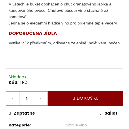
č
V ústech je buket obohacen o chuť granátového jablka a
u
kandovaného ovoce. Chuťově působí víno šťavnatě až
j
sametově.
e
Jedná se o elegantní hladké víno pro příjemné teplé večery.
m
e
DOPORUČENÁ JÍDLA
Vynikající k předkrmům, grilované zelenině, polévkám, pečeným
MORELLINO
DI
SCANSANO
DOCG
RISERVA
699
Skladem
Kč
Kód:
TP2
DO KOŠÍKU
Zeptat se
Sdílet
Kategorie
:
Růžové víno