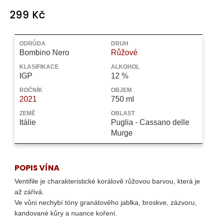
a
299 Kč
j
Měrná
í
cena:
ODRŮDA
DRUH
t
Bombino Nero
Růžové
?
KLASIFIKACE
ALKOHOL
IGP
12 %
ROČNÍK
OBJEM
2021
750 ml
HLEDAT
ZEMĚ
OBLAST
Itálie
Puglia - Cassano delle
Murge
D
o
POPIS VÍNA
p
Ventifile je charakteristické korálově růžovou barvou, která je
o
až zářivá.
r
Ve vůni nechybí tóny granátového jablka, broskve, zázvoru,
u
kandované kůry a nuance koření.