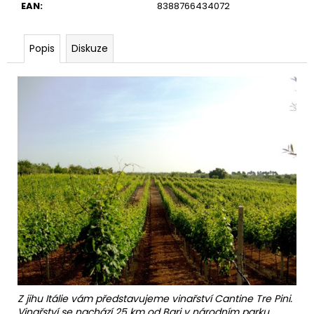
EAN
:
8388766434072
Popis
Diskuze
Z jihu Itálie vám představujeme vinařství Cantine Tre Pini.
Vinařství se nachází 25 km od Bari v národním parku