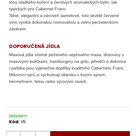
č
tóny sladkého koření a čerstvých aromatických bylin, tak
u
typických pro Cabernet Franc.
j
Silné, elegantní a zároveň sametové, toto skvělé červené
e
víno vyniká dokonalou rovnováhou a velmi perzistentním
m
závěrem.
e
DOPORUČENÁ JÍDLA
MORELLINO
Masová jídla včetně pečeného vepřového masa, těstoviny s
DI
masovými kuličkami, hamburgery na grilu, jehněčí a dokonce
SCANSANO
DOCG
i paštika jsou výjimečné doplňky kvalitního Cabernetu Franc.
RISERVA
Milovníci sýrů si vychutnají sklenku s kozím sýrem,
699
hermelínem, fetou nebo sýrovými ravioli.
Kč
Skladem
Kód:
V5