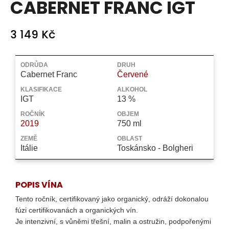
CABERNET FRANC IGT
a
j
3 149 Kč
í
t
Měrná
?
cena:
ODRŮDA
DRUH
Cabernet Franc
Červené
KLASIFIKACE
ALKOHOL
IGT
13 %
ROČNÍK
OBJEM
HLEDAT
2019
750 ml
ZEMĚ
OBLAST
Itálie
Toskánsko - Bolgheri
D
o
p
POPIS VÍNA
o
Tento ročník, certifikovaný jako organický, odráží dokonalou
r
fúzi certifikovanách a organických vín.
u
Je intenzivní, s vůněmi třešní, malin a ostružin, podpořenými