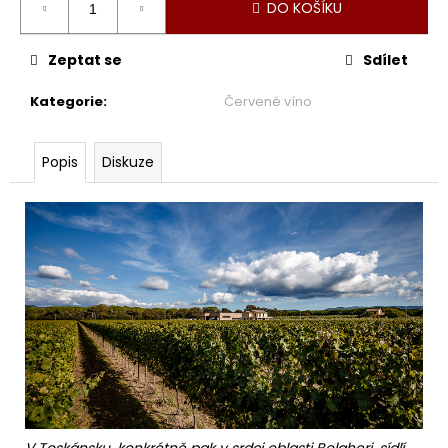
DO KOŠÍKU
Zeptat se
Sdílet
Kategorie
:
Červené víno
Popis
Diskuze
V Toskánsku, konkrétně pak v srdci oblasti Bolgheri, sídlí