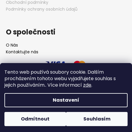
Obchodní podmínky
Podmínky ochrany osobních údajů
O společnosti
O Nás
Kontaktujte nás
Tento web používá soubory cookie. Dalším
procházením tohoto webu vyjadřujete souhlas s
jejich používáním.. Více informací
zde
.
Nastavení
Vytvořil Shoptet
Odmítnout
Souhlasím
Copyright 2026
ZiiWines
. Všechna práva vyhrazena.