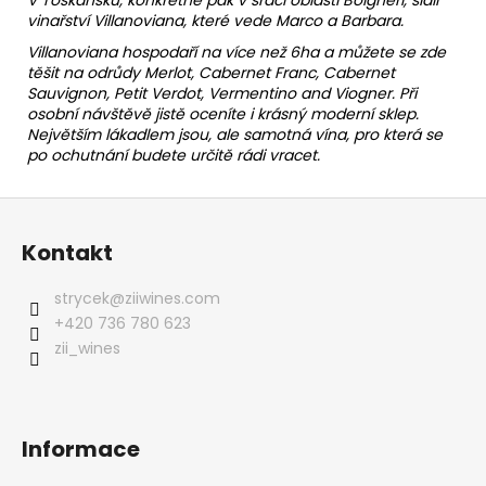
vinařství Villanoviana, které vede Marco a Barbara.
Villanoviana hospodaří na více než 6ha a můžete se zde
těšit na odrůdy Merlot, Cabernet Franc, Cabernet
Sauvignon, Petit Verdot, Vermentino and Viogner. Při
osobní návštěvě jistě oceníte i krásný moderní sklep.
Největším lákadlem jsou, ale samotná vína, pro která se
po ochutnání budete určitě rádi vracet.
Z
á
Kontakt
p
a
strycek
@
ziiwines.com
t
+420 736 780 623
í
zii_wines
Informace