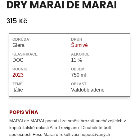
DRY MARAI DE MARAI
a
j
315 Kč
í
t
Měrná
?
cena:
ODRŮDA
DRUH
Glera
Šumivé
KLASIFIKACE
ALKOHOL
DOC
11 %
ROČNÍK
OBJEM
HLEDAT
2023
750 ml
ZEMĚ
OBLAST
Itálie
Valdobbiadene
D
o
p
POPIS VÍNA
o
MARAI de MARAI pochází ze směsi hroznů pocházejících z
r
kopců italské oblasti Alto Trevigiano. Dlouholeté úsilí
u
společnosti Foss Marai o rekultivaci nepoužívaných