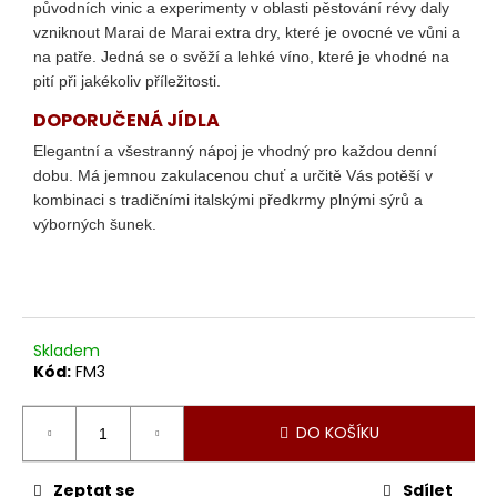
č
původních vinic a experimenty v oblasti pěstování révy daly
u
vzniknout Marai de Marai extra dry, které je ovocné ve vůni a
j
na patře. Jedná se o svěží a lehké víno, které je vhodné na
e
pití při jakékoliv příležitosti.
m
DOPORUČENÁ JÍDLA
e
Elegantní a všestranný nápoj je vhodný pro každou denní
dobu. Má jemnou zakulacenou chuť a určitě Vás potěší v
MORELLINO
kombinaci s tradičními italskými předkrmy plnými sýrů a
DI
výborných šunek.
SCANSANO
DOCG
395
Kč
Skladem
Kód:
FM3
DO KOŠÍKU
Zeptat se
Sdílet