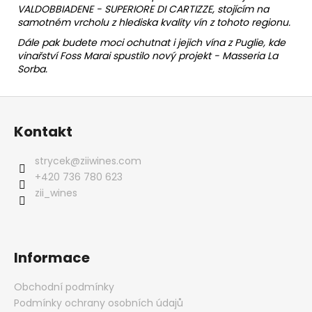
VALDOBBIADENE - SUPERIORE DI CARTIZZE, stojícím na
samotném vrcholu z hlediska kvality vín z tohoto regionu.
Dále pak budete moci ochutnat i jejich vína z Puglie, kde
vinařství Foss Marai spustilo nový projekt - Masseria La
Sorba.
Z
á
Kontakt
p
a
strycek
@
ziiwines.com
t
+420 736 780 623
í
zii_wines
Informace
Obchodní podmínky
Podmínky ochrany osobních údajů